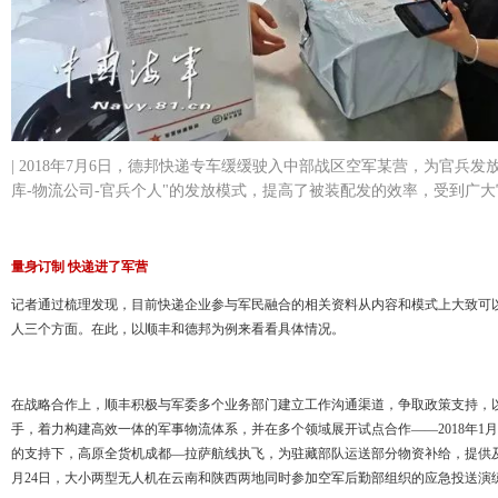
| 2018年7月6日，德邦快递专车缓缓驶入中部战区空军某营，为官兵
库-物流公司-官兵个人"的发放模式，提高了被装配发的效率，受到广
量身订制 快递进了军营
记者通过梳理发现，目前快递企业参与军民融合的相关资料从内容和模式上大致可
人三个方面。在此，以顺丰和德邦为例来看看具体情况。
在战略合作上，顺丰积极与军委多个业务部门建立工作沟通渠道，争取政策支持，
手，着力构建高效一体的军事物流体系，并在多个领域展开试点合作——2018年1
的支持下，高原全货机成都—拉萨航线执飞，为驻藏部队运送部分物资补给，提供及时快
月24日，大小两型无人机在云南和陕西两地同时参加空军后勤部组织的应急投送演