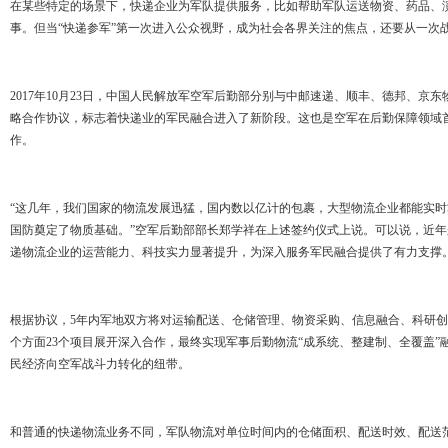
在某些特定的场景下，快递企业为军队提供服务，比如帮助军队运送物资、药品、
事。但当“快递参军”第一次进入公众视野，成为社会各界关注的焦点，还要从一次
2017年10月23日，中国人民解放军空军后勤部分别与中邮速递、顺丰、德邦、京
略合作协议，标志着快递业的军民融合进入了新阶段。这也是空军在后勤保障领域
作。
“这几年，我们国家的物流发展迅猛，国内数以亿计的包裹，大型物流企业都能实
国防奠定了物质基础。”空军后勤部部长郑学祥在上述签约仪式上说。可以说，近
递物流企业的运营能力、科技实力显著提升，为深入服务军民融合提供了有力支撑
根据协议，5年内军地双方将对运输配送、仓储管理、物资采购、信息融合、科研
个方面23个项目展开深入合作，最终实现军事后勤物流“成系统、整建制、全覆盖
民经济向空军战斗力转化的纽带。
和普通的快递物流业务不同，军队物流对单位时间内的仓储面积、配送时效、配送