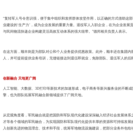
“复转军人号令意识强，便于集中组织和发挥群体攻坚作用，以正确的方式借助这部
业建设的‘生产力’，成为企业发展的重要力量。退役军人入职企业，在为企业发展
与民间物流快递企业构建灵活高效互动体系的强大纽带。”德邦相关负责人表示。
在这方面，顺丰则是为部队对公和个人业务提供优惠政策。此外，顺丰还在集团内
人，并可提前提供业务培训，无缝链接达到退伍即就业，免除部队、退伍军人的后
创新融合 天地更广阔
人工智能、大数据、3D打印等新技术的加速形成，电子商务等新兴服务业的不断成
擎，也为部队拓展军民融合新领域提供了广阔天地。
从宏观角度看，军民融合就是把国防和军队现代化建设深深融入经济社会发展体系
才等各个领域的军民融合，为实现国防和军队现代化提供丰厚的资源和可持续发展
入创新先进的物流理念、技术和手段，统筹军地物流设施建设，把部分业务外包给