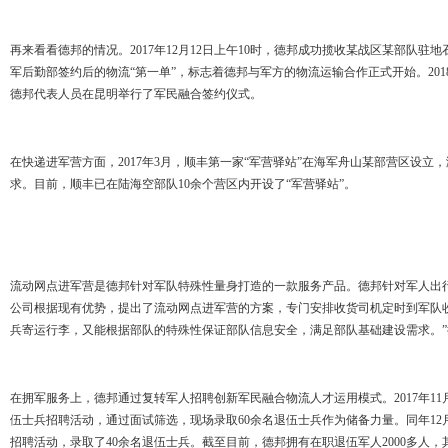
再来看看德邦的情况。2017年12月12日上午10时，德邦成功揽收某战区某部队
军后勤部签约后的物流“第一单”，标志着德邦与军方的物流运输合作正式开始。201
德邦代表人员在昆明举行了军民融合签约仪式。
在快递进军营方面，2017年3月，顺丰第一家“军营驿站”在海军舟山某部营区设立
求。目前，顺丰已在陆海空部队10余个营区内开设了“军营驿站”。
流动网点进军营是德邦针对军队特殊性量身打造的一款服务产品。德邦针对军人出
公司根据现有优势，提出了流动网点进军营的方案，专门安排收货司机定时到军队
兵寄运行李，又能根据部队的特殊性保证部队信息安全，满足部队基础建设需求。
在拥军服务上，德邦通过复转军人招聘创新军民融合物流人才运用模式。2017年11
伍士兵招聘活动，通过面试筛选，现场录取60余名退伍士兵作为储备力量。同年1
招聘活动，录取了40余名退伍士兵。截至目前，德邦拥有在职退伍军人2000多人，其