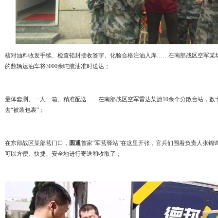
核对油料收发手续、检查铅封接收签字、化验合格注油入库……在南部战区空军某
的数辆运油车将3000余吨航油准时送达；
量体套测、一人一箱、精准配送……在南部战区空军雷达某旅10余个分散台站，数
去“被装包裹”；
在东部战区某部营门口，
圆通
首家“军营驿站”在这里开张，官兵们围着负责人张锦
可以方便、快捷、安全地进行寄送和收取了；
……