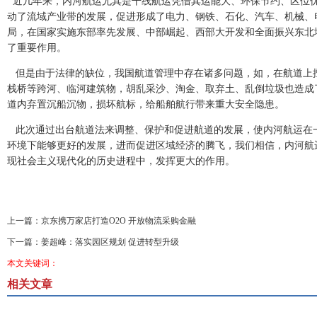
近几年来，内河航运尤其是干线航运凭借其运能大、环保节约、区位
动了流域产业带的发展，促进形成了电力、钢铁、石化、汽车、机械、
局，在国家实施东部率先发展、中部崛起、西部大开发和全面振兴东北
了重要作用。
但是由于法律的缺位，我国航道管理中存在诸多问题，如，在航道上
栈桥等跨河、临河建筑物，胡乱采沙、淘金、取弃土、乱倒垃圾也造成
道内弃置沉船沉物，损坏航标，给船舶航行带来重大安全隐患。
此次通过出台航道法来调整、保护和促进航道的发展，使内河航运在
环境下能够更好的发展，进而促进区域经济的腾飞，我们相信，内河航
现社会主义现代化的历史进程中，发挥更大的作用。
上一篇：
京东携万家店打造O2O 开放物流采购金融
下一篇：
姜超峰：落实园区规划 促进转型升级
本文关键词：
相关文章