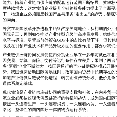
能力。随着产业链与供应链的配套运行范围不断拓展、效率标
度持续增大，这对物流企业提升全链路服务能力提出了全新要
下，物流企业必须顺应我国产品与服务“走出去”的趋势，彻底
的局面。
外贸在我国改革开放进程中始终占据关键地位，从初期的外汇
国际分工，再到如今推动产业转型升级与高质量发展，始终代
水平与标准。尽管当前外贸在GDP中的占比有所下降，但其稳
以及在引领产业技术和产品升级方面的重要作用，都要求我们
产业链供应链协同发展促使内外贸企业早在十多年前就已在相
因交易、结算、保险、交付等运行条件存在差异，限制了两者
多“两栖”企业不断壮大，按国际通行的产业链供应链模式开展
势。我国也需借助国际贸易规则，改革国内贸易中长期存在的
加速产业链供应链现代化进程，转变企业传统分段、低价竞争
通体系奠定基础。
现代物流是产业链供应链协同的重要支撑和引领，在内外贸一
流企业必须按照现代供应链运行的特征和趋势，成为国内国际
按照一头连着生产、一头连着消费，一头连着内贸、一头连着
络化、整体性的国内国际一体的物流运行系统。