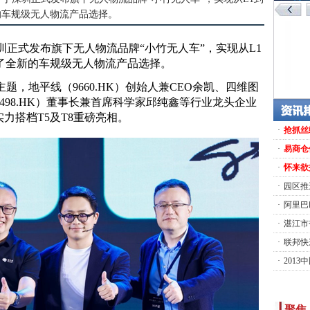
的车规级无人物流产品选择。
于深圳正式发布旗下无人物流品牌“小竹无人车”，实现从L1
了全新的车规级无人物流产品选择。
题，地平线（9660.HK）创始人兼CEO余凯、四维图
（2498.HK）董事长兼首席科学家邱纯鑫等行业龙头企业
力搭档T5及T8重磅亮相。
·
抢抓丝
·
易商仓
·
怀来欲
·
园区推
·
阿里巴
·
湛江市
·
联邦快
·
201
聚焦