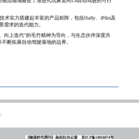
在物流领域验证了渐进式玩家走向L4自动驾驶的可行
术实力搭建起丰富的产品矩阵，包括iSafty、iPilot及
场景需求的迭代能力。
、向上迭代”的毛竹精神为导向，与生态伙伴深度共
并不断拓展自动驾驶落地的边界。
节
《物流时代周刊》杂志社办公室
京ICP备14016074号