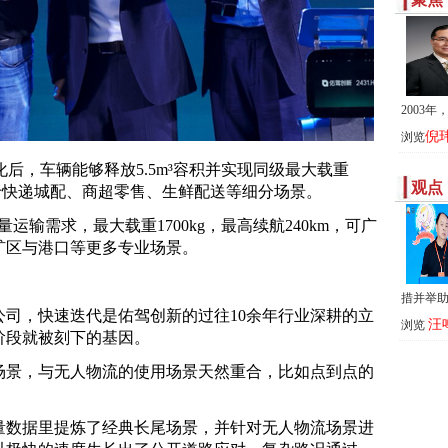
2003
倪
浏览
后，车辆能够释放5.5m³容积并实现同级最大载重
观点
服务于快递城配、商超零售、生鲜配送等细分场景。
量运输需求，最大载重1700kg，最高续航240km，可广
矿区与港口等更多专业场景。
措并举
司，快速迭代是佑驾创新的过往10余年行业深耕的立
汪
浏览
阶段就被刻下的基因。
场景，与无人物流的使用场景天然重合，比如点到点的
量数据里提炼了经典长尾场景，并针对无人物流场景进