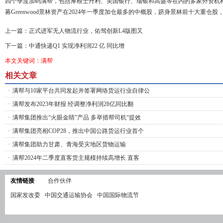
四个季度加码满帮，包括摩根士丹利、美国银行、瑞银和高盛等在内的多家外资机
募Greenwood景林资产在2024年一季度加仓最多的中概股，跻身景林前十大重仓
上一篇：
正式进军无人物流行业，佑驾创新L4版图又
下一篇：
中通快递Q1 实现净利润22 亿 同比增
本文关键词：满帮
相关文章
·
满帮与10家平台共同发起并签署网络货运行业自律公
·
满帮发布2023年财报 经调整净利润28亿同比翻
·
满帮集团推出“火眼金睛”产品 多举措帮司机“提效
·
满帮集团亮相COP28，推出中国公路货运行业首个
·
满帮集团助力甘肃、青海受灾地区货物运输
·
满帮2024年二季度直客货主规模持续高增长 直客
友情链接
合作伙伴
国家发改委
中国交通运输协会
中国国际物流节