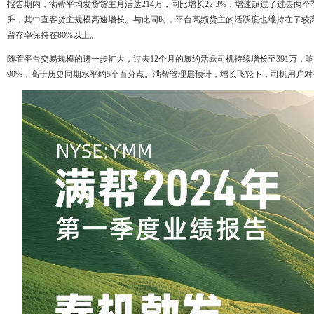
报告期内，满帮平均发货货主月活达214万，同比增长22.3%，增速超过了过去两
升，其中直客货主规模高速增长。与此同时，平台高频货主的活跃度也维持在了较高
留存率保持在80%以上。
随着平台交易规模的进一步扩大，过去12个月的履约活跃司机持续增长至391万，
90%，高于历史同期水平约5个百分点。满帮管理层预计，增长飞轮下，司机用户