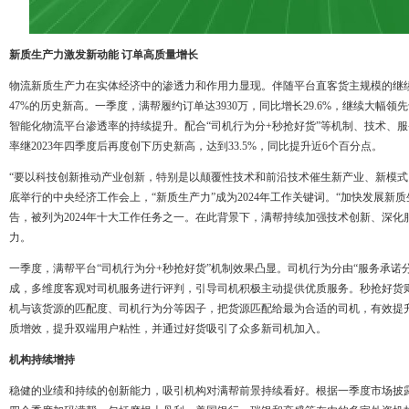
新质生产力激发新动能 订单高质量增长
物流新质生产力在实体经济中的渗透力和作用力显现。伴随平台直客货主规模的继
47%的历史新高。一季度，满帮履约订单达3930万，同比增长29.6%，继续大幅
智能化物流平台渗透率的持续提升。配合“司机行为分+秒抢好货”等机制、技术、
率继2023年四季度后再度创下历史新高，达到33.5%，同比提升近6个百分点。
“要以科技创新推动产业创新，特别是以颠覆性技术和前沿技术催生新产业、新模式、
底举行的中央经济工作会上，“新质生产力”成为2024年工作关键词。“加快发展新质
告，被列为2024年十大工作任务之一。在此背景下，满帮持续加强技术创新、深
力。
一季度，满帮平台“司机行为分+秒抢好货”机制效果凸显。司机行为分由“服务承诺
成，多维度客观对司机服务进行评判，引导司机积极主动提供优质服务。秒抢好货
机与该货源的匹配度、司机行为分等因子，把货源匹配给最为合适的司机，有效提
质增效，提升双端用户粘性，并通过好货吸引了众多新司机加入。
机构持续增持
稳健的业绩和持续的创新能力，吸引机构对满帮前景持续看好。根据一季度市场披露信息