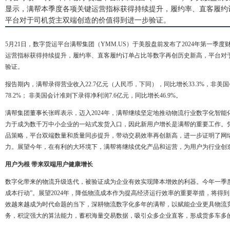
显示，满帮本季度各项关键运营指标获得持续提升，履约率、直客履约
平台对于司机货主双端创造的价值得到进一步验证。
5月21日，数字货运平台满帮集团（YMM.US）于美股盘前发布了2024年第一季
运营指标获得持续提升，履约率、直客履约订单占比等数字再创历史新高，平台对
验证。
报告期内，满帮录得营业收入22.7亿元（人民币，下同），同比增长33.3%，非美
78.2%； 非美国会计准则下录得净利润7.6亿元，同比增长46.9%。
满帮集团董事长张晖表示，迈入2024年，满帮继续坚定地推动物流行业数字化智
力于成为数千万中小企业的一站式发货入口，因此新用户增长是满帮的重要工作。
品策略，平台双端数量和质量同步提升，带动交易效率再创新高，进一步证明了网
力。展望今年，在有利的大环境下，满帮将继续优化产品和运营，为用户为行业创
用户为根 带来双端用户健康增长
数字化带来的物流升级迭代，被验证成为企业有效实现降本增效的利器。今年一季
成本行动”。展望2024年，降低物流成本作为提高经济运行效率的重要举措，将得
效越来越成为时代命题的当下，深耕物流数字化多年的满帮，以赋能企业更具物流
务，积淀强大的算法能力，蓄积海量交易数据，吸引众多企业直客，形成货多车多