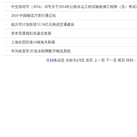
·
中交协培字（2014）28号关于2014年公路水运工程试验检测工程师（员）考试考
·
2010 中国物流万里行通辽站
·
临沂市计划投资53.54亿元推进交通建设
·
资本竞逐搅乱快递业发展
·
上海自贸区推14项海关新规
·
华为徐直军:打造全联网数字物流系统
共
12
条信息 当前为
1
/
1
页
首页 上一页
下一页 尾页
转到