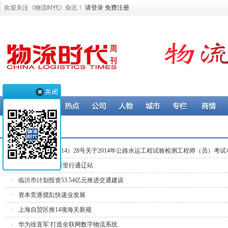
欢迎关注《物流时代》杂志！
请登录
免费注册
趋势 > 监测观察
·
中交协培字（2014）28号关于2014年公路水运工程试验检测工程师（员）考试考
·
2010 中国物流万里行通辽站
·
临沂市计划投资53.54亿元推进交通建设
·
资本竞逐搅乱快递业发展
·
上海自贸区推14项海关新规
·
华为徐直军:打造全联网数字物流系统