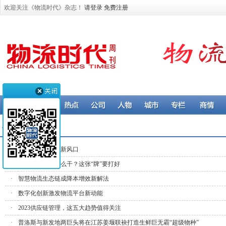
欢迎关注《物流时代》杂志！
请登录
免费注册
专栏 > 专家视点
·
农村物流，站上新风口
·
2024冷链物流怎么干？这张“牌”要打好
·
智慧物流生态链成降本增效新解法
·
数字化创新激发物流平台新动能
·
2023供应链管理，这五大趋势值得关注
·
普洛斯与新发地两巨头将在江苏姜堰联袂打造生鲜巨无霸“超级物种”