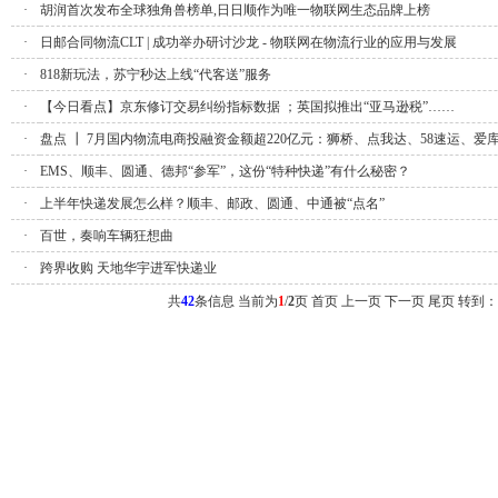
·
胡润首次发布全球独角兽榜单,日日顺作为唯一物联网生态品牌上榜
·
日邮合同物流CLT | 成功举办研讨沙龙 - 物联网在物流行业的应用与发展
·
818新玩法，苏宁秒达上线“代客送”服务
·
【今日看点】京东修订交易纠纷指标数据 ；英国拟推出“亚马逊税”……
·
盘点 ┃ 7月国内物流电商投融资金额超220亿元：狮桥、点我达、58速运、爱
·
EMS、顺丰、圆通、德邦“参军”，这份“特种快递”有什么秘密？
·
上半年快递发展怎么样？顺丰、邮政、圆通、中通被“点名”
·
百世，奏响车辆狂想曲
·
跨界收购 天地华宇进军快递业
共
42
条信息 当前为
1
/
2
页
首页 上一页
下一页
尾页
转到