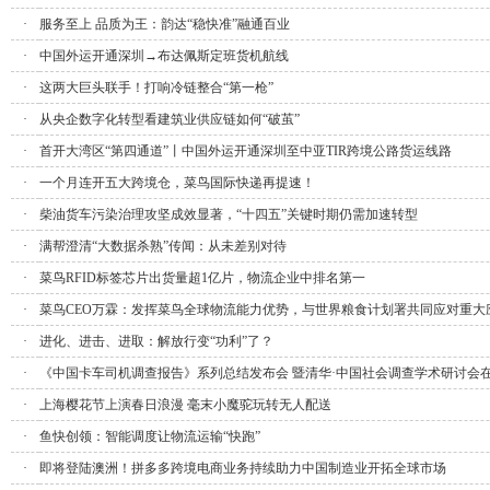
·
服务至上 品质为王：韵达“稳快准”融通百业
·
中国外运开通深圳→布达佩斯定班货机航线
·
这两大巨头联手！打响冷链整合“第一枪”
·
从央企数字化转型看建筑业供应链如何“破茧”
·
首开大湾区“第四通道”丨中国外运开通深圳至中亚TIR跨境公路货运线路
·
一个月连开五大跨境仓，菜鸟国际快递再提速！
·
柴油货车污染治理攻坚成效显著，“十四五”关键时期仍需加速转型
·
满帮澄清“大数据杀熟”传闻：从未差别对待
·
菜鸟RFID标签芯片出货量超1亿片，物流企业中排名第一
·
菜鸟CEO万霖：发挥菜鸟全球物流能力优势，与世界粮食计划署共同应对重大
·
进化、进击、进取：解放行变“功利”了？
·
《中国卡车司机调查报告》系列总结发布会 暨清华·中国社会调查学术研讨会
·
上海樱花节上演春日浪漫 毫末小魔驼玩转无人配送
·
鱼快创领：智能调度让物流运输“快跑”
·
即将登陆澳洲！拼多多跨境电商业务持续助力中国制造业开拓全球市场