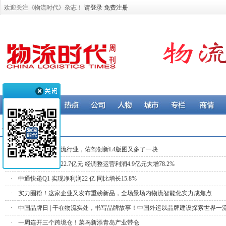
欢迎关注《物流时代》杂志！
请登录
免费注册
公司 > 物流企业
·
正式进军无人物流行业，佑驾创新L4版图又多了一块
·
满帮一季度营收22.7亿元 经调整运营利润4.9亿元大增78.2%
·
中通快递Q1 实现净利润22 亿 同比增长15.8%
·
实力圈粉！这家企业又发布重磅新品，全场景场内物流智能化实力成焦点
·
中国品牌日 | 干在物流实处，书写品牌故事！中国外运以品牌建设探索世界一
·
一周连开三个跨境仓！菜鸟新添青岛产业带仓