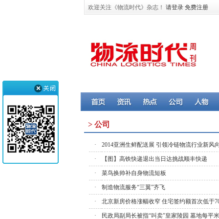
欢迎关注《物流时代》杂志！
请登录
免费注册
> 公司
·
2014亚洲生鲜配送展 引领冷链物流行业新风
·
【图】高铁快递退出当日达挑战顺丰快递
·
菜鸟换帅补自身物流短板
·
制造物流服务“三翼”齐飞
·
北京新房价格涨幅收窄 住宅签约额首次低于70
·
民政局副局长被指“叫卖”皇家陵园 墓地每平米