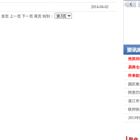
2014-04-02
页
首页
上一页
下一页 尾页
转到：
·
抢抓丝
·
易商仓
·
怀来欲
·
园区推
·
阿里巴
·
湛江市
·
联邦快
·
201
聚焦