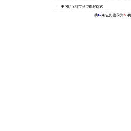
·
中国物流城市联盟揭牌仪式
共
67
条信息 当前为
3
/
3