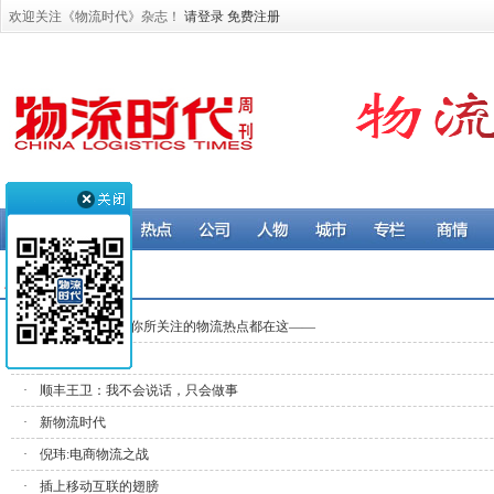
欢迎关注《物流时代》杂志！
请登录
免费注册
人物 > 聚焦
·
含“新”量满满！你所关注的物流热点都在这——
·
好风凭借力
·
顺丰王卫：我不会说话，只会做事
·
新物流时代
·
倪玮:电商物流之战
·
插上移动互联的翅膀